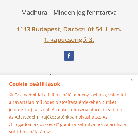
Madhura –
Minden jog fenntartva
1113 Budapest, Daróczi út 54. I. em.
1. kapucsengő: 3.
Nagy Ágnes Eszter Dévakí
Cookie beállítások
06 30 525 1383
🍪 Ez a weboldal a felhasználói élmény javítása, valamint
a zavartalan működés biztosítása érdekében sütiket
(cookie-kat) használ. A cookie-k használatáról bővebben
madhura@jogasziget.hu
az
Adatvédelmi tájékoztatónkban
olvashatsz. Az
„Elfogadom az összeset” gombra kattintva hozzájárulsz a
Impresszum
sütik használatához.