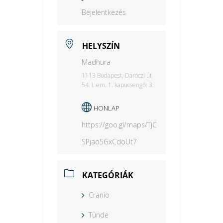
Bejelentkezés
HELYSZÍN
Madhura
1113 Budapest, Daróczi út
54. I. em. 1. kapucsengő: 3.
HONLAP
https://goo.gl/maps/TjC
SPjao5GxCdoUt7
KATEGÓRIÁK
Cranio
Tünde