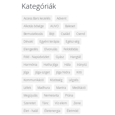
Kategóriák
Access Bars kezelés
Advent
Alkotás bősége
AUVO
Baleset
Bemutatkozás
Böjt
Család
Csend
Dévakí
Egyéni terápia
Egész-ség
Elengedés
Elvonulás
Feloldódás
Föld - Napüdvözlet
Gyász
Hangtál
Harmónia
Hatha Jóga
Hála
Iránytű
Jóga
Jóga-sziget
Jóga Nidra
Kitti
Kommunikáció
Közösség
Légzés
Lélek
Madhura
Mantra
Meditáció
Megújulás
Nemesvita
Prána
Szeretet
Tánc
Víz elem
Zene
Élet - halál
Életenergia
Életmód