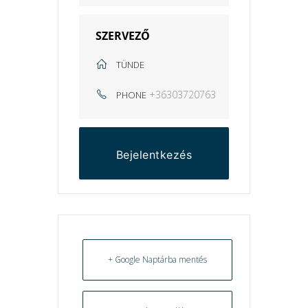
SZERVEZŐ
TÜNDE
+36303720763
PHONE
Bejelentkezés
+ Google Naptárba mentés