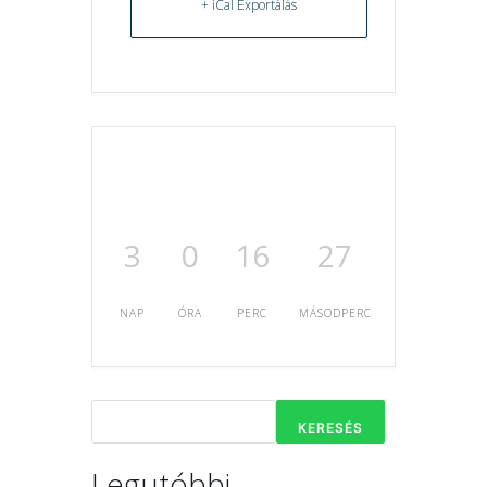
+ iCal Exportálás
3
0
16
27
NAP
ÓRA
PERC
MÁSODPERC
KERESÉS
Legutóbbi