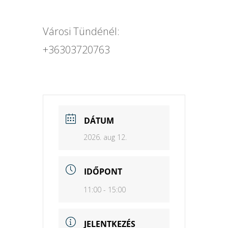
Városi Tündénél:
+36303720763
DÁTUM
2026. aug 12.
IDŐPONT
11:00 - 15:00
JELENTKEZÉS