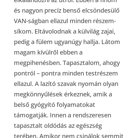
és nagyon precíz benső elcsöndesülő
VAN-ságban ellazul minden részem-
síkom. Eltávolodnak a külvilág zajai,
pedig a fülem ugyanúgy hallja. Látom
magam kívülről ebben a
megpihenésben. Tapasztalom, ahogy
pontról – pontra minden testrészem
ellazul. A lazító szavak nyomán olyan
megkönnyűlések érkeznek, amik a
belső gyógyító folyamatokat
támogatják. Innen a rendszeresen
tapasztalt oldódás az egészség
terében. Amikor nem csinálok semmit