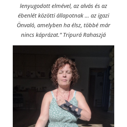
lenyugodott elmével, az alvás és az
ébenlét közötti állapotnak … az igazi
Önvaló, amelyben ha élsz, többé már
nincs káprázat.” Tripurá Rahaszjá