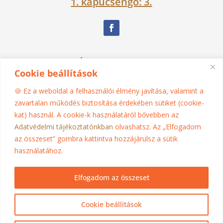
1. kapucsengő: 3.
Nagy Ágnes Eszter Dévakí
Cookie beállítások
06 30 525 1383
🍪 Ez a weboldal a felhasználói élmény javítása, valamint a
zavartalan működés biztosítása érdekében sütiket (cookie-
kat) használ. A cookie-k használatáról bővebben az
madhura@jogasziget.hu
Adatvédelmi tájékoztatónkban
olvashatsz. Az „Elfogadom
az összeset” gombra kattintva hozzájárulsz a sütik
Impresszum
használatához.
Adatkezelési tájékoztató
Elfogadom az összeset
webhosting by
Ruffnet
Cookie beállítások