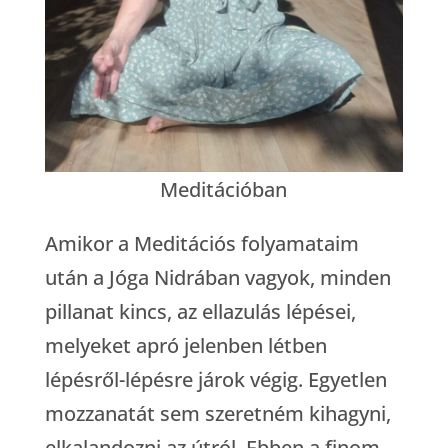
Meditációban
Amikor a Meditációs folyamataim
után a Jóga Nidrában vagyok, minden
pillanat kincs, az ellazulás lépései,
melyeket apró jelenben létben
lépésről-lépésre járok végig. Egyetlen
mozzanatát sem szeretném kihagyni,
elkalandozni az útról. Ebben a finom