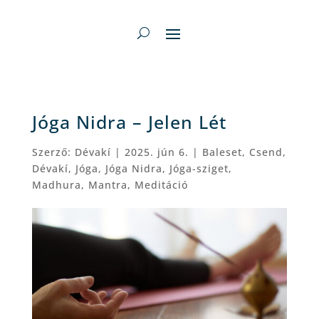
Jóga Nidra – Jelen Lét
Szerző:
Dévakí
|
2025. jún 6.
|
Baleset
,
Csend
,
Dévakí
,
Jóga
,
Jóga Nidra
,
Jóga-sziget
,
Madhura
,
Mantra
,
Meditáció