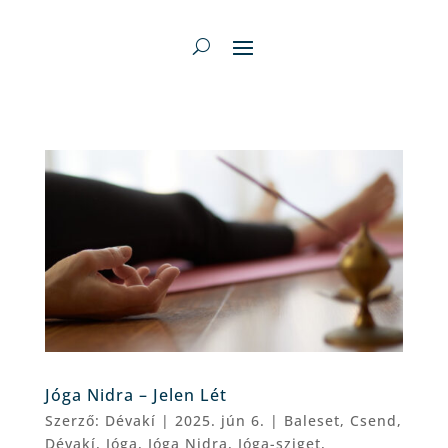
Jóga Nidra – Jelen Lét
Szerző:
Dévakí
|
2025. jún 6.
|
Baleset
,
Csend
,
Dévakí
,
Jóga
,
Jóga Nidra
,
Jóga-sziget
,