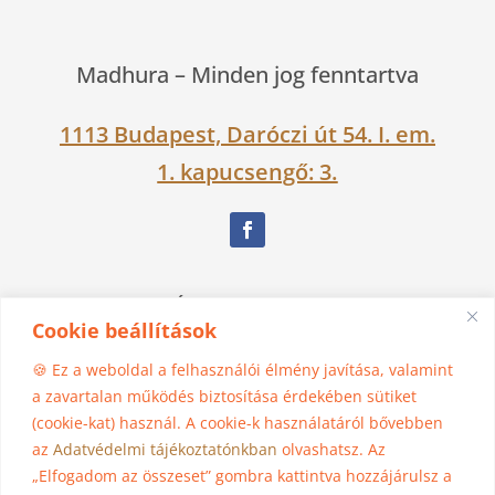
Madhura –
Minden jog fenntartva
1113 Budapest, Daróczi út 54. I. em.
1. kapucsengő: 3.
Nagy Ágnes Eszter Dévakí
Cookie beállítások
06 30 525 1383
🍪 Ez a weboldal a felhasználói élmény javítása, valamint
a zavartalan működés biztosítása érdekében sütiket
(cookie-kat) használ. A cookie-k használatáról bővebben
madhura@jogasziget.hu
az
Adatvédelmi tájékoztatónkban
olvashatsz. Az
„Elfogadom az összeset” gombra kattintva hozzájárulsz a