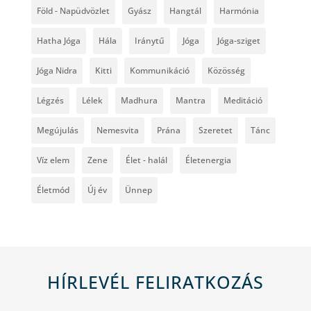
Föld - Napüdvözlet
Gyász
Hangtál
Harmónia
Hatha Jóga
Hála
Iránytű
Jóga
Jóga-sziget
Jóga Nidra
Kitti
Kommunikáció
Közösség
Légzés
Lélek
Madhura
Mantra
Meditáció
Megújulás
Nemesvita
Prána
Szeretet
Tánc
Víz elem
Zene
Élet - halál
Életenergia
Életmód
Új év
Ünnep
HÍRLEVÉL FELIRATKOZÁS