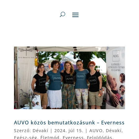
AUVO közös bemutatkozásunk – Everness
Szerző:
Dévakí
|
2024. júl 15.
|
AUVO
,
Dévakí
,
Egész-ség
,
Életmód
,
Everness
,
Feloldódás
,