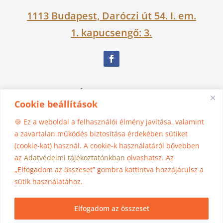
1113 Budapest, Daróczi út 54. I. em.
1. kapucsengő: 3.
Nagy Ágnes Eszter Dévakí
Cookie beállítások
06 30 525 1383
🍪 Ez a weboldal a felhasználói élmény javítása, valamint
a zavartalan működés biztosítása érdekében sütiket
(cookie-kat) használ. A cookie-k használatáról bővebben
madhura@jogasziget.hu
az
Adatvédelmi tájékoztatónkban
olvashatsz. Az
„Elfogadom az összeset” gombra kattintva hozzájárulsz a
Impresszum
sütik használatához.
Adatkezelési tájékoztató
Elfogadom az összeset