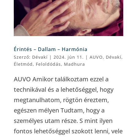
Érintés – Dallam – Harmónia
Szerző:
Dévakí
|
2024. jún 11.
|
AUVO
,
Dévakí
,
Életmód
,
Feloldódás
,
Madhura
AUVO Amikor találkoztam ezzel a
technikával és a lehetőséggel, hogy
megtanulhatom, rögtön éreztem,
egészen mélyen Tudtam, hogy a
személyes utam része. S mint ilyen
fontos lehetőséggel szokott lenni, vele