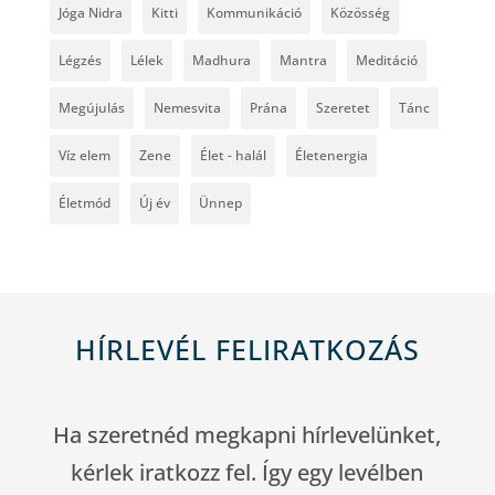
Jóga Nidra
Kitti
Kommunikáció
Közösség
Légzés
Lélek
Madhura
Mantra
Meditáció
Megújulás
Nemesvita
Prána
Szeretet
Tánc
Víz elem
Zene
Élet - halál
Életenergia
Életmód
Új év
Ünnep
HÍRLEVÉL FELIRATKOZÁS
Ha szeretnéd megkapni hírlevelünket,
kérlek iratkozz fel. Így egy levélben