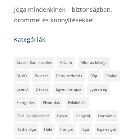
Jóga mindenkinek – biztonságban,
örömmel és könnyítésekkel
Kategóriák
Access Bars kezelés
Advent
Alkotás bősége
AUVO
Baleset
Bemutatkozás
Böjt
Család
Csend
Dévakí
Egyéni terápia
Egész-ség
Elengedés
Elvonulás
Feloldódás
Föld - Napüdvözlet
Gyász
Hangtál
Harmónia
Hatha Jóga
Hála
Iránytű
Jóga
Jóga-sziget