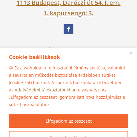
1113 Budapest, Daróczi út 54. I. em.
1. kapucsengő: 3.
Nagy Ágnes Eszter Dévakí
Cookie beállítások
06 30 525 1383
🍪 Ez a weboldal a felhasználói élmény javítása, valamint
a zavartalan működés biztosítása érdekében sütiket
(cookie-kat) használ. A cookie-k használatáról bővebben
madhura@jogasziget.hu
az
Adatvédelmi tájékoztatónkban
olvashatsz. Az
„Elfogadom az összeset” gombra kattintva hozzájárulsz a
Impresszum
sütik használatához.
Adatkezelési tájékoztató
Elfogadom az összeset
webhosting by
Ruffnet