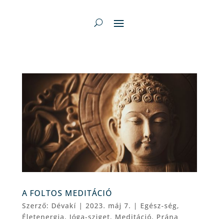
A FOLTOS MEDITÁCIÓ
Szerző:
Dévakí
|
2023. máj 7.
|
Egész-ség
,
Életenergia
,
Jóga-sziget
,
Meditáció
,
Prána