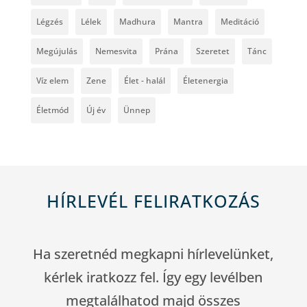
Légzés
Lélek
Madhura
Mantra
Meditáció
Megújulás
Nemesvita
Prána
Szeretet
Tánc
Víz elem
Zene
Élet - halál
Életenergia
Életmód
Új év
Ünnep
HÍRLEVÉL FELIRATKOZÁS
Ha szeretnéd megkapni hírlevelünket,
kérlek iratkozz fel. Így egy levélben
megtalálhatod majd összes