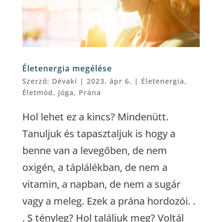
Életenergia megélése
Szerző:
Dévakí
|
2023. ápr 6.
|
Életenergia
,
Életmód
,
Jóga
,
Prána
Hol lehet ez a kincs? Mindenütt.
Tanuljuk és tapasztaljuk is hogy a
benne van a levegőben, de nem
oxigén, a táplálékban, de nem a
vitamin, a napban, de nem a sugár
vagy a meleg. Ezek a prána hordozói. .
. S tényleg? Hol találjuk meg? Voltál