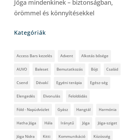
Jóga mindenkinek – biztonságban,
örömmel és könnyítésekkel
Kategóriák
Access Bars kezelés
Advent
Alkotás bősége
AUVO
Baleset
Bemutatkozás
Böjt
Család
Csend
Dévakí
Egyéni terápia
Egész-ség
Elengedés
Elvonulás
Feloldódás
Föld - Napüdvözlet
Gyász
Hangtál
Harmónia
Hatha Jóga
Hála
Iránytű
Jóga
Jóga-sziget
Jóga Nidra
Kitti
Kommunikáció
Közösség