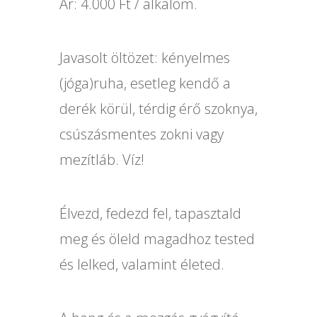
Ár: 4.000 Ft / alkalom.
Javasolt öltözet: kényelmes
(jóga)ruha, esetleg kendő a
derék körül, térdig érő szoknya,
csúszásmentes zokni vagy
mezítláb. Víz!
Élvezd, fedezd fel, tapasztald
meg és öleld magadhoz tested
és lelked, valamint életed.