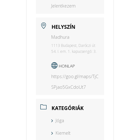
Jelentkezem
HELYSZÍN
Madhura
1113 Budapest, Daróczi út
54. I. em. 1. kapucsengő: 3.
HONLAP
https://goo.gl/maps/TjC
SPjao5GxCdoUt7
KATEGÓRIÁK
Jóga
Kiemelt