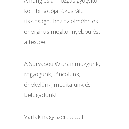
A hang és a mozgás gyógyító
kombinációja fókuszált
tisztaságot hoz az elmébe és
energikus megkönnyebbülést
a testbe.
A SuryaSoul® órán mozgunk,
ragyogunk, táncolunk,
énekelünk, meditálunk és
befogadunk!
Várlak nagy szeretettel!