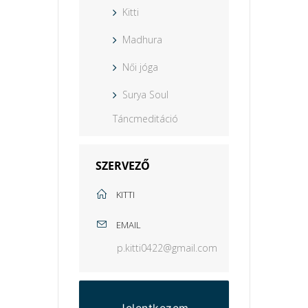
Kitti
Madhura
Női jóga
Surya Soul
Táncmeditáció
SZERVEZŐ
KITTI
EMAIL
p.kitti0422@gmail.com
Jelentkezem