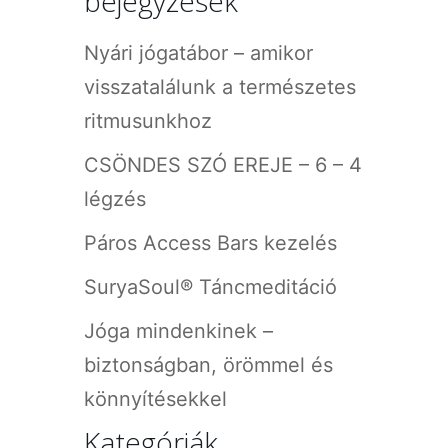
bejegyzések
Nyári jógatábor – amikor
visszatalálunk a természetes
ritmusunkhoz
CSÖNDES SZÓ EREJE – 6 – 4
légzés
Páros Access Bars kezelés
SuryaSoul® Táncmeditáció
Jóga mindenkinek –
biztonságban, örömmel és
könnyítésekkel
Kategóriák