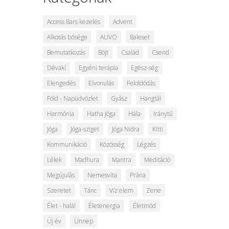
Access Bars kezelés
Advent
Alkotás bősége
AUVO
Baleset
Bemutatkozás
Böjt
Család
Csend
Dévakí
Egyéni terápia
Egész-ség
Elengedés
Elvonulás
Feloldódás
Föld - Napüdvözlet
Gyász
Hangtál
Harmónia
Hatha Jóga
Hála
Iránytű
Jóga
Jóga-sziget
Jóga Nidra
Kitti
Kommunikáció
Közösség
Légzés
Lélek
Madhura
Mantra
Meditáció
Megújulás
Nemesvita
Prána
Szeretet
Tánc
Víz elem
Zene
Élet - halál
Életenergia
Életmód
Új év
Ünnep