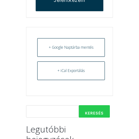
+ Google Naptárba mentés
+ iCal Exportálás
KERESÉS
Legutóbbi