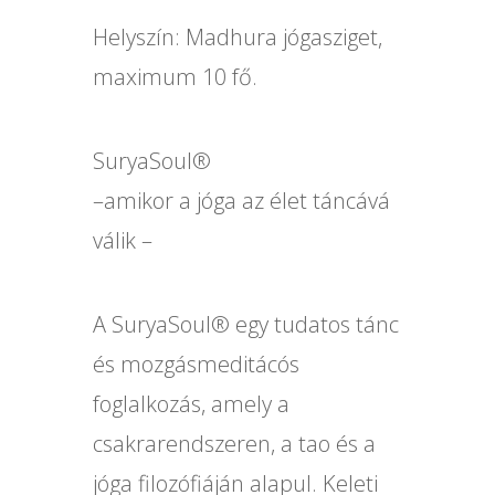
Helyszín: Madhura jógasziget,
maximum 10 fő.
SuryaSoul®
–amikor a jóga az élet táncává
válik –
A SuryaSoul® egy tudatos tánc
és mozgásmeditácós
foglalkozás, amely a
csakrarendszeren, a tao és a
jóga filozófiáján alapul. Keleti