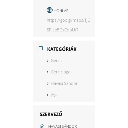
HONLAP
https://goo.gl/maps/TjC
SPjao5GxCdoUt7
KATEGÓRIÁK
Gerinc
Gerincjóga
Havasi Sándor
Jóga
SZERVEZŐ
HAVASI SÁNDOR