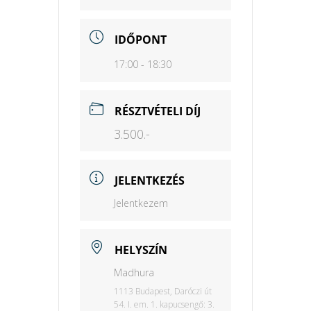
IDŐPONT
17:00 - 18:30
RÉSZTVÉTELI DÍJ
3.500.-
JELENTKEZÉS
Jelentkezem
HELYSZÍN
Madhura
1113 Budapest, Daróczi út
54. I. em. 1. kapucsengő: 3.