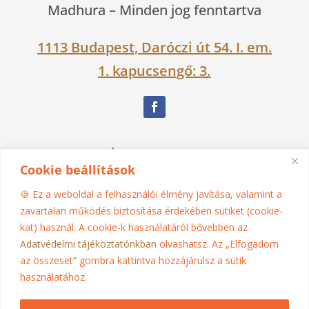
Madhura –
Minden jog fenntartva
1113 Budapest, Daróczi út 54. I. em.
1. kapucsengő: 3.
Nagy Ágnes Eszter Dévakí
Cookie beállítások
06 30 525 1383
🍪 Ez a weboldal a felhasználói élmény javítása, valamint a
zavartalan működés biztosítása érdekében sütiket (cookie-
kat) használ. A cookie-k használatáról bővebben az
madhura@jogasziget.hu
Adatvédelmi tájékoztatónkban
olvashatsz. Az „Elfogadom
az összeset” gombra kattintva hozzájárulsz a sütik
Impresszum
használatához.