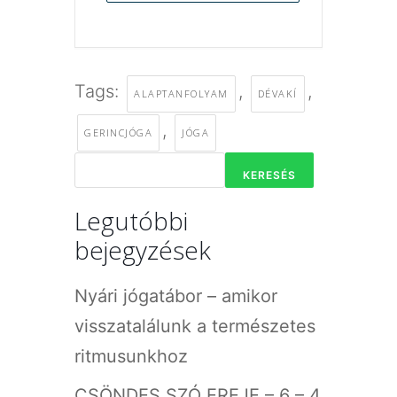
Tags:
,
,
ALAPTANFOLYAM
DÉVAKÍ
,
GERINCJÓGA
JÓGA
KERESÉS
Legutóbbi
bejegyzések
Nyári jógatábor – amikor
visszatalálunk a természetes
ritmusunkhoz
CSÖNDES SZÓ EREJE – 6 – 4