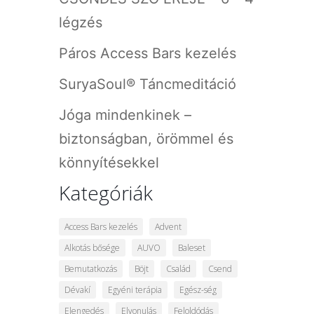
légzés
Páros Access Bars kezelés
SuryaSoul® Táncmeditáció
Jóga mindenkinek –
biztonságban, örömmel és
könnyítésekkel
Kategóriák
Access Bars kezelés
Advent
Alkotás bősége
AUVO
Baleset
Bemutatkozás
Böjt
Család
Csend
Dévakí
Egyéni terápia
Egész-ség
Elengedés
Elvonulás
Feloldódás