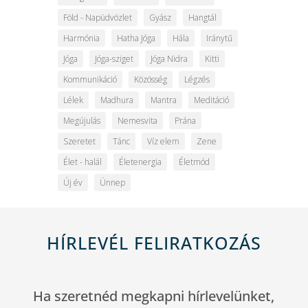
Föld - Napüdvözlet
Gyász
Hangtál
Harmónia
Hatha Jóga
Hála
Iránytű
Jóga
Jóga-sziget
Jóga Nidra
Kitti
Kommunikáció
Közösség
Légzés
Lélek
Madhura
Mantra
Meditáció
Megújulás
Nemesvita
Prána
Szeretet
Tánc
Víz elem
Zene
Élet - halál
Életenergia
Életmód
Új év
Ünnep
HÍRLEVÉL FELIRATKOZÁS
Ha szeretnéd megkapni hírlevelünket,