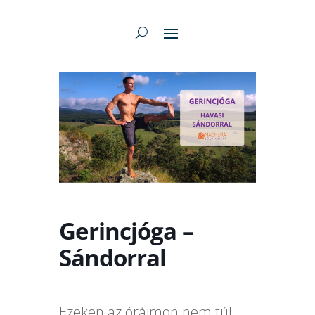
Gerincjóga –
Sándorral
Ezeken az óráimon nem túl