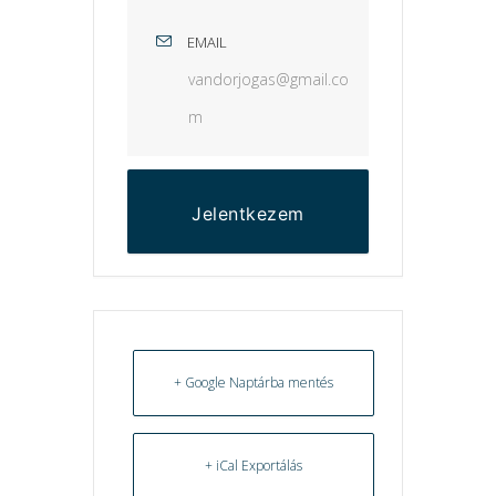
EMAIL
vandorjogas@gmail.co
m
Jelentkezem
+ Google Naptárba mentés
+ iCal Exportálás