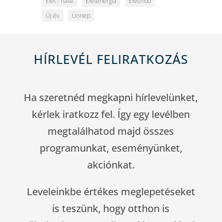
Élet - halál
Életenergia
Életmód
Új év
Ünnep
HÍRLEVÉL FELIRATKOZÁS
Ha szeretnéd megkapni hírlevelünket,
kérlek iratkozz fel. Így egy levélben
megtalálhatod majd összes
programunkat, eseményünket,
akciónkat.
Leveleinkbe értékes meglepetéseket
is teszünk, hogy otthon is