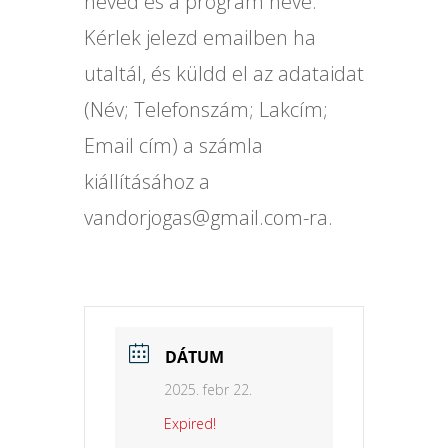
neved és a program neve.
Kérlek jelezd emailben ha
utaltál, és küldd el az adataidat
(Név; Telefonszám; Lakcím;
Email cím) a számla
kiállításához a
vandorjogas@gmail.com-ra.
DÁTUM
2025. febr 22.
Expired!