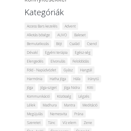
Kategóriák
Access Bars kezelés
Advent
Alkotás bősége
AUVO
Baleset
Bemutatkozás
Böjt
Család
Csend
Dévakí
Egyéni terápia
Egész-ség
Elengedés
Elvonulás
Feloldódás
Föld - Napüdvözlet
Gyász
Hangtál
Harmónia
Hatha Jóga
Hála
Iránytű
Jóga
Jóga-sziget
Jóga Nidra
Kitti
Kommunikáció
Közösség
Légzés
Lélek
Madhura
Mantra
Meditáció
Megújulás
Nemesvita
Prána
Szeretet
Tánc
Víz elem
Zene