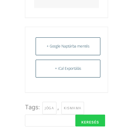
+ Google Naptárba mentés
+ iCal Exportálás
Tags:
,
JÓGA
KISMAMA
KERESÉS