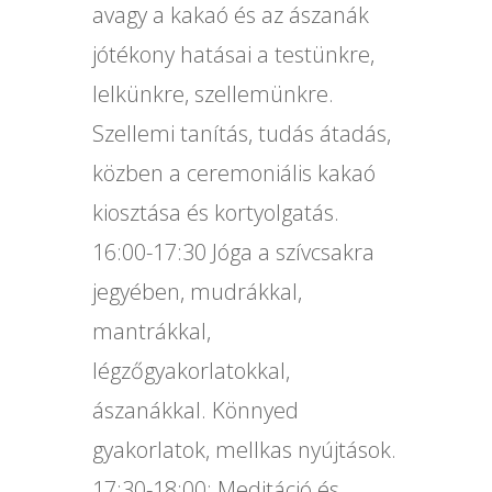
avagy a kakaó és az ászanák
jótékony hatásai a testünkre,
lelkünkre, szellemünkre.
Szellemi tanítás, tudás átadás,
közben a ceremoniális kakaó
kiosztása és kortyolgatás.
16:00-17:30 Jóga a szívcsakra
jegyében, mudrákkal,
mantrákkal,
légzőgyakorlatokkal,
ászanákkal. Könnyed
gyakorlatok, mellkas nyújtások.
17:30-18:00: Meditáció és