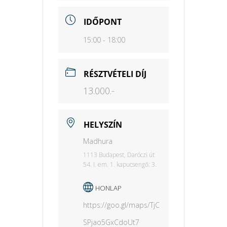
IDŐPONT
15:00 - 18:00
RÉSZTVÉTELI DÍJ
13.000.-
HELYSZÍN
Madhura
1113 Budapest, Daróczi út
54. I. em. 1. kapucsengő: 3.
HONLAP
https://goo.gl/maps/TjC
SPjao5GxCdoUt7