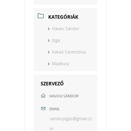
KATEGÓRIÁK
Havasi Sándor
Jóga
Kakaó Ceremónia
Madhura
SZERVEZŐ
HAVASI SÁNDOR
EMAIL
vandorjogas@gmail.co
m